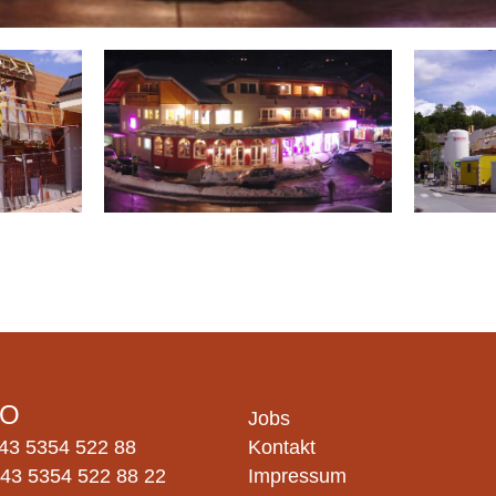
RO
Jobs
43 5354 522 88
Kontakt
43 5354 522 88 22
Impressum